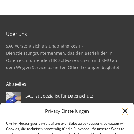
Über uns
SAC versteht sich als unabhängiges IT­
Dienstleistungsunternehmen, das den Betrieb der in
Österreich führenden HR-Software sichert und KMU auf
dem Weg zu Service basierten Office-Lösungen begleitet.
Aktuelles
SAC ist Spezialist für Datenschutz
6. Februar 2018
Privacy Einstellungen
Sage startet Progress-11-Rollout
Um Ihr Nutzungserlebnis auf unserer Seite zu verbessern, benutzen wir
12. Juli 2017
Cookies, die technisch notwendig für die Funktionalität unserer Website