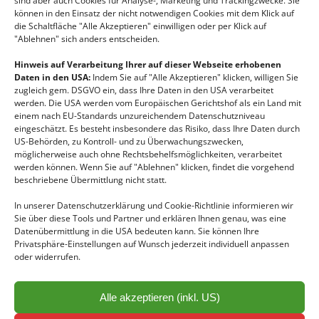
sind aber auch Cookies für Analyse-, Marketing und Trackingzwecke. Sie
Google Drive – Unbegrenzter Speicherplatz für 8
können in den Einsatz der nicht notwendigen Cookies mit dem Klick auf
Euro
die Schaltfläche "Alle Akzeptieren" einwilligen oder per Klick auf
"Ablehnen" sich anders entscheiden.
19. August 2016
Hinweis auf Verarbeitung Ihrer auf dieser Webseite erhobenen
Daten in den USA:
Indem Sie auf "Alle Akzeptieren" klicken, willigen Sie
Schlagwörter
zugleich gem. DSGVO ein, dass Ihre Daten in den USA verarbeitet
werden. Die USA werden vom Europäischen Gerichtshof als ein Land mit
einem nach EU-Standards unzureichendem Datenschutzniveau
Datenschutz
DSVGO
Google Drive
Google G Suite
HR-Software
eingeschätzt. Es besteht insbesondere das Risiko, dass Ihre Daten durch
Schnittstelle
Zeiterfassung
US-Behörden, zu Kontroll- und zu Überwachungszwecken,
möglicherweise auch ohne Rechtsbehelfsmöglichkeiten, verarbeitet
werden können. Wenn Sie auf "Ablehnen" klicken, findet die vorgehend
Kontakt
beschriebene Übermittlung nicht statt.
SAC
In unserer Datenschutzerklärung und Cookie-Richtlinie informieren wir
Sie über diese Tools und Partner und erklären Ihnen genau, was eine
EDV-Dienstleistungs GmbH
Datenübermittlung in die USA bedeuten kann. Sie können Ihre
Hertha-Firnberg-Straße 9/105,
Privatsphäre-Einstellungen auf Wunsch jederzeit individuell anpassen
1100 Wien
oder widerrufen.
+436763128585
Alle akzeptieren (inkl. US)
office@sacedv.com